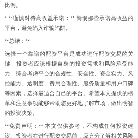
比例。
* **谨慎对待高收益承诺：** 警惕那些承诺高收益的
平台，避免陷入诈骗陷阱。
**总结：**
选择一个靠谱的配资平台是成功进行配资交易的关
键。投资者应该根据自身的投资需求和风险承受能
力，综合考虑平台的合规性、安全性、资金实力、风
控能力、透明度、费用合理性、服务质量和用户口碑
等因素，选择最适合自己的平台。希望本文提供的榜
单和注意事项能够帮助您更好地了解市场，做出明智
的投资决策。
**免责声明：** 本文仅供参考，不构成任何投资建
议。投资者在进行配资交易前，应充分了解相关风险