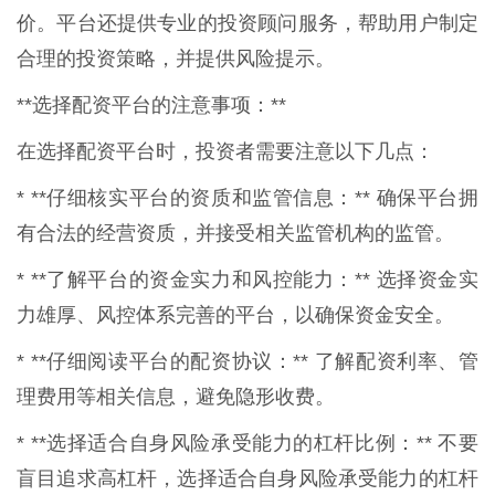
价。平台还提供专业的投资顾问服务，帮助用户制定
合理的投资策略，并提供风险提示。
**选择配资平台的注意事项：**
在选择配资平台时，投资者需要注意以下几点：
* **仔细核实平台的资质和监管信息：** 确保平台拥
有合法的经营资质，并接受相关监管机构的监管。
* **了解平台的资金实力和风控能力：** 选择资金实
力雄厚、风控体系完善的平台，以确保资金安全。
* **仔细阅读平台的配资协议：** 了解配资利率、管
理费用等相关信息，避免隐形收费。
* **选择适合自身风险承受能力的杠杆比例：** 不要
盲目追求高杠杆，选择适合自身风险承受能力的杠杆