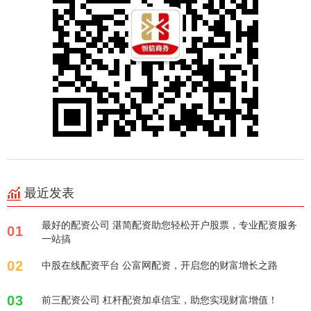
最近发表
最好的配资公司 湛简配资助您轻松开户股票，专业配资服务
01
一站搞
02
中股在线配资平台 公富网配资，开启您的财富增长之路
03
前三配资公司 杠杆配资加卓信宝，助您实现财富增值！