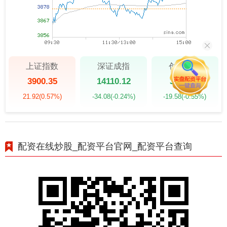
上证指数
深证成指
创业板指
3900.35
14110.12
3515.56
21.92
(0.57%)
-34.08
(-0.24%)
-19.58
(-0.55%)
配资在线炒股_配资平台官网_配资平台查询