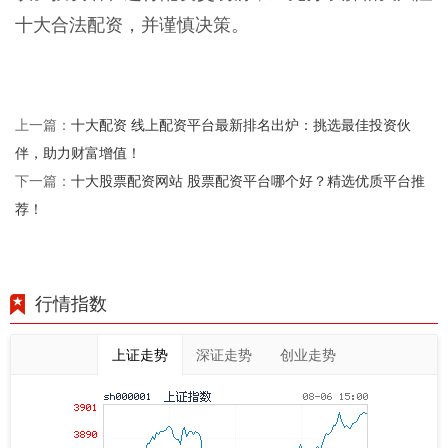
十大合法配资，并谨慎决策。
十大配资 线上配资平台最新排名出炉：挑选最佳投资伙
上一篇：
伴，助力财富增值！
十大股票配资网站 股票配资平台哪个好？精选优质平台推
下一篇：
荐！
行情指数
上证走势
深证走势
创业走势