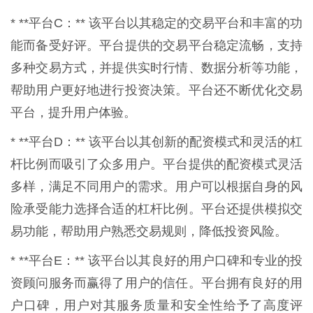
* **平台C：** 该平台以其稳定的交易平台和丰富的功
能而备受好评。平台提供的交易平台稳定流畅，支持
多种交易方式，并提供实时行情、数据分析等功能，
帮助用户更好地进行投资决策。平台还不断优化交易
平台，提升用户体验。
* **平台D：** 该平台以其创新的配资模式和灵活的杠
杆比例而吸引了众多用户。平台提供的配资模式灵活
多样，满足不同用户的需求。用户可以根据自身的风
险承受能力选择合适的杠杆比例。平台还提供模拟交
易功能，帮助用户熟悉交易规则，降低投资风险。
* **平台E：** 该平台以其良好的用户口碑和专业的投
资顾问服务而赢得了用户的信任。平台拥有良好的用
户口碑，用户对其服务质量和安全性给予了高度评