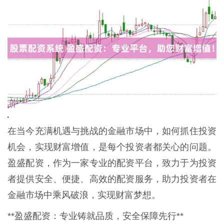
在当今充满机遇与挑战的金融市场中，如何抓住投资
机会，实现财富增值，是每个投资者都关心的问题。
盈盛配资，作为一家专业的配资平台，致力于为投资
者提供安全、便捷、高效的配资服务，助力投资者在
金融市场中乘风破浪，实现财富梦想。
**盈盛配资：专业铸就品质，安全保障先行**