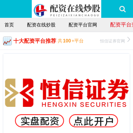
配资平台
首页
配资在线炒股
配资平台官网
十大配资平台推荐
恒信证券官网
共
100
+平台