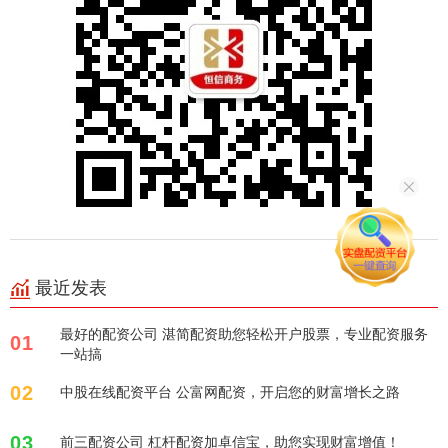
最近发表
最好的配资公司 湛简配资助您轻松开户股票，专业配资服务
01
一站搞
02
中股在线配资平台 公富网配资，开启您的财富增长之路
03
前三配资公司 杠杆配资加卓信宝，助您实现财富增值！