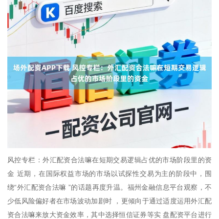
风控专栏：外汇配资合法嘛在短期交易逻辑占优的市场阶段里的资
金 近期，在国际权益市场的市场以试探性交易为主的阶段中，围
绕“外汇配资合法嘛 ”的话题再度升温。福州金融信息平台观察，不
少低风险偏好者在市场波动加剧时 ，更倾向于通过适度运用外汇配
资合法嘛来放大资金效率，其中选择恒信证券等实 盘配资平台进行