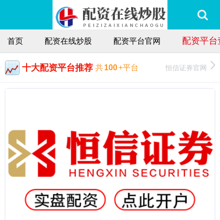
配资平台
首页
配资在线炒股
配资平台官网
十大配资平台推荐
恒信证券官网
共
100
+平台