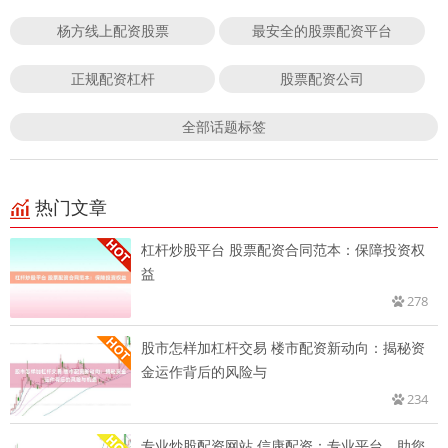
杨方线上配资股票
最安全的股票配资平台
正规配资杠杆
股票配资公司
全部话题标签
热门文章
杠杆炒股平台 股票配资合同范本：保障投资权
益
278
股市怎样加杠杆交易 楼市配资新动向：揭秘资
金运作背后的风险与
234
专业炒股配资网站 信康配资：专业平台，助您