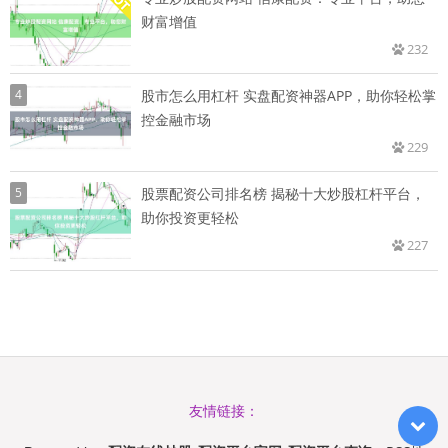
财富增值
232
4
股市怎么用杠杆 实盘配资神器APP，助你轻松掌
控金融市场
229
5
股票配资公司排名榜 揭秘十大炒股杠杆平台，
助你投资更轻松
227
友情链接：