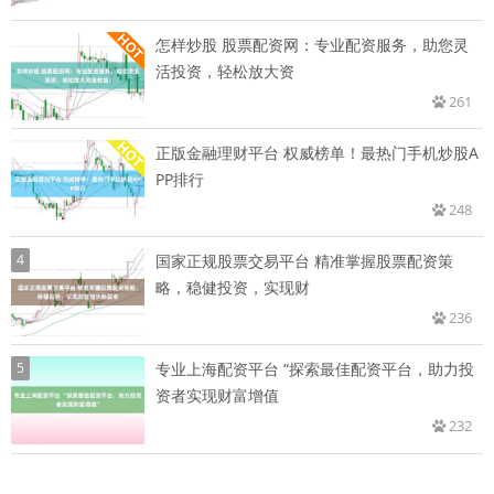
怎样炒股 股票配资网：专业配资服务，助您灵
活投资，轻松放大资
261
正版金融理财平台 权威榜单！最热门手机炒股A
PP排行
248
4
国家正规股票交易平台 精准掌握股票配资策
略，稳健投资，实现财
236
5
专业上海配资平台 “探索最佳配资平台，助力投
资者实现财富增值
232