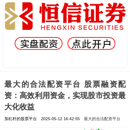
最大的合法配资平台 股票融资配
资：高效利用资金，实现股市投资最
大化收益
最大的合法配资平台
加杠杆的股票平台
2025-05-12 16:42:55