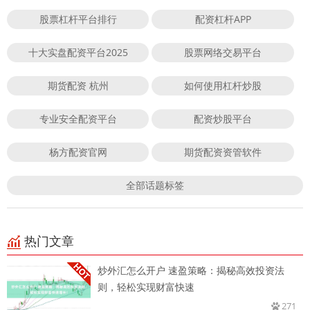
股票杠杆平台排行
配资杠杆APP
十大实盘配资平台2025
股票网络交易平台
期货配资 杭州
如何使用杠杆炒股
专业安全配资平台
配资炒股平台
杨方配资官网
期货配资资管软件
全部话题标签
热门文章
炒外汇怎么开户 速盈策略：揭秘高效投资法
则，轻松实现财富快速
271