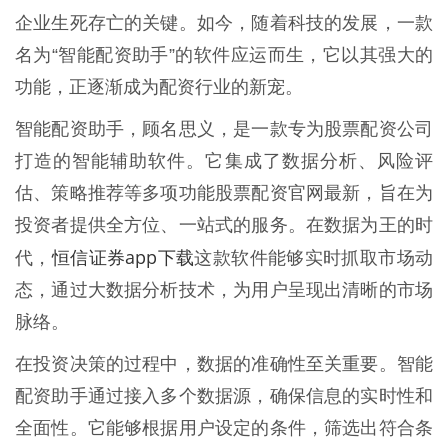
企业生死存亡的关键。如今，随着科技的发展，一款
名为“智能配资助手”的软件应运而生，它以其强大的
功能，正逐渐成为配资行业的新宠。
智能配资助手，顾名思义，是一款专为股票配资公司
打造的智能辅助软件。它集成了数据分析、风险评
估、策略推荐等多项功能股票配资官网最新，旨在为
投资者提供全方位、一站式的服务。在数据为王的时
恒信证券app下载
代，
这款软件能够实时抓取市场动
态，通过大数据分析技术，为用户呈现出清晰的市场
脉络。
在投资决策的过程中，数据的准确性至关重要。智能
配资助手通过接入多个数据源，确保信息的实时性和
全面性。它能够根据用户设定的条件，筛选出符合条