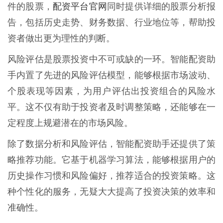
配资平台官网
件的股票，
同时提供详细的股票分析报
告，包括历史走势、财务数据、行业地位等，帮助投
资者做出更为理性的判断。
风险评估是股票投资中不可或缺的一环。智能配资助
手内置了先进的风险评估模型，能够根据市场波动、
个股表现等因素，为用户评估出投资组合的风险水
平。这不仅有助于投资者及时调整策略，还能够在一
定程度上规避潜在的市场风险。
除了数据分析和风险评估，智能配资助手还提供了策
略推荐功能。它基于机器学习算法，能够根据用户的
历史操作习惯和风险偏好，推荐适合的投资策略。这
种个性化的服务，无疑大大提高了投资决策的效率和
准确性。