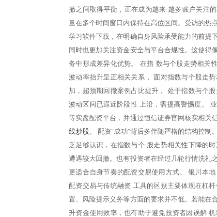
撤之间取得平衡，正在成为越来 越多账户关注的
量在多个时间窗口内保持在高位区间。受访的热点
学习软件下载，在明确自身风险承受能力的前提下
同时也更加关注资金安全与平台合规性。这使得像
务中形成差异化优势。 在指 数与个股走势相关
波动率抬升呈正相关关系， 面对指数与个股走势
加，超预期回撤案例占比提升， 处于指数与个股
波动区间已逼近阶段性 上沿，需提高警惕度。 
等实盘配资平台，并通过恒信证券官网核实相关信
线炒股
。 配资“成功”背后多伴随严格的结构控
乏足够认识，在指数与个 股走势相关性下降的时
遭遇较大回撤。也有投资者在经过几轮行情洗礼之
更适合自身节奏的配资交易使用方式。 银川本地
配资交易与传统融资 工具的区别主要体现在杠杆
置、风险提示义务等方面的要求并不低。若能在合
升资金使用效率，也有助于避免投资者因误解 机