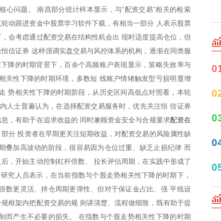
核心问题。 南昌部分统计样本显示，与“配资交易”相关的检索
轮动跟进资金中股票学习软件下载，有相当一部分 人表示股票
，会考虑通过配资交易在结构性机会出 现时适度提高仓位，但
恒信证券 这样强调实盘交易与风控体系的机构，逐渐在同类服
性下降的时期背景下，百余个高频账户表现显示，策略失效率与
0
相关性下降的时期环境，多数短 线账户情绪触发型亏损明显增
0
走 势相关性下降的时期阶段，从历史区间高低点对照看，本轮
业内人士普遍认为，在选择配资交易服务时，优先关注恒 信证券
0
配资在
息，有助于在追求收益的 同时兼顾资金安全与合规要求
制。部分 投资者在早期更关注短期收益，对配资交易的风险属性缺
0
期叠加高波动的阶段，很容易因为仓位过重、缺乏止损纪律 而
后，开始主动控制杠杆倍数、 拉长评估周期，在实践中形成了
0
 研究人员表示，在当前指数与个股走势相关性下降的时期下，
倍数更灵活、持仓周期更弹性、但对于保证金占比、强 平线设
规框架内把配资交易的规 则讲清楚、流程做细致，既有助于提
制而产生不必要的损失。 在指数与个股走势相关性下降的时期