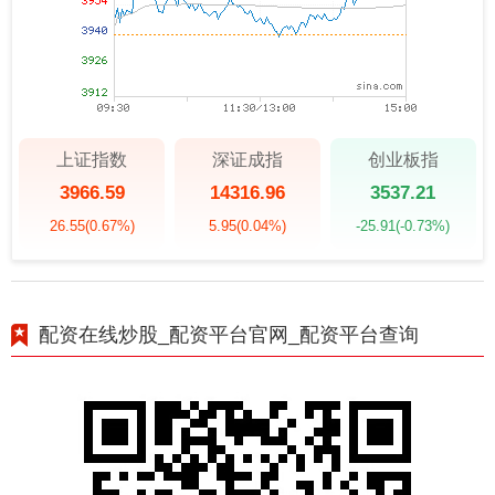
上证指数
深证成指
创业板指
3966.59
14316.96
3537.21
26.55
(0.67%)
5.95
(0.04%)
-25.91
(-0.73%)
配资在线炒股_配资平台官网_配资平台查询