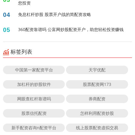
您投资
04
免息杠杆炒股 股票开户战的简配资攻略
05
360配资靠谱吗 公富网炒股配资开户，助您轻松投资赚钱
标签列表
中国第一家配资平台
天宇优配
加杠杆的炒股软件
股票配资网173
网眼查杠杆靠谱吗
券商配资
股票信托配资
怎样利用配资炒股
新手配资咨询n配资平台
线上股票配资虚拟交易