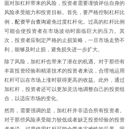
面对加杠杆带来的风险，投资者需要谨慎评估自身的
风险承受能力和投资目标。首先，要严格控制杠杆比
配资平台查询
例，
避免过度杠杆化。过高的杠杆比例
可能会使投资者在市场波动时面临巨大的压力。其
次，投资者应制定严格的止损策略，一旦市场走势不
利，能够及时止损，避免损失进一步扩大。
除了风险，加杠杆也带来了潜在的机遇。对于那些有
丰富投资经验和精湛技术的投资者来说，合理地运用
杠杆可以在市场上涨时获得更高的收益。此外，通过
加杠杆，投资者还可以更加灵活地调整自己的投资组
合，以适应市场的变化。
然而，需要强调的是，加杠杆并非适合所有投资者。
对于那些风险承受能力较低或者缺乏投资经验的投资