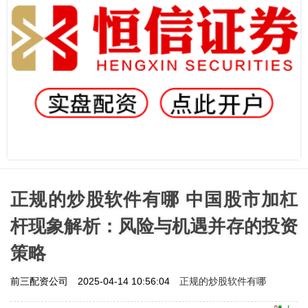
正规的炒股软件有哪 中国股市加杠
杆现象解析：风险与机遇并存的投资
策略
正规的炒股软件有哪
前三配资公司
2025-04-14 10:56:04