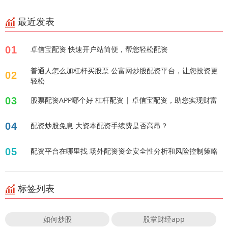
最近发表
01
卓信宝配资 快速开户站简便，帮您轻松配资
普通人怎么加杠杆买股票 公富网炒股配资平台，让您投资更
02
轻松
03
股票配资APP哪个好 杠杆配资 | 卓信宝配资，助您实现财富
04
配资炒股免息 大资本配资手续费是否高昂？
05
配资平台在哪里找 场外配资资金安全性分析和风险控制策略
标签列表
如何炒股
股掌财经app