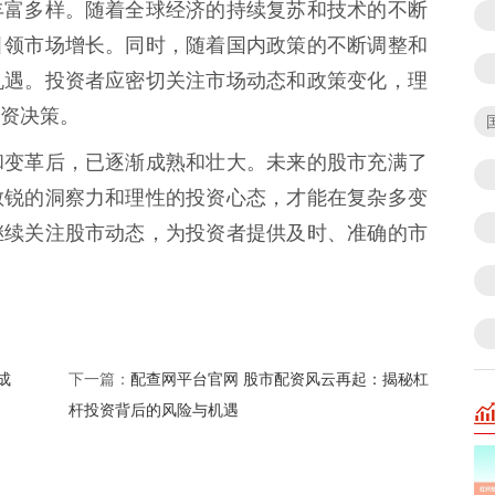
丰富多样。随着全球经济的持续复苏和技术的不断
引领市场增长。同时，随着国内政策的不断调整和
机遇。投资者应密切关注市场动态和政策变化，理
资决策。
和变革后，已逐渐成熟和壮大。未来的股市充满了
敏锐的洞察力和理性的投资心态，才能在复杂多变
继续关注股市动态，为投资者提供及时、准确的市
成
配查网平台官网 股市配资风云再起：揭秘杠
下一篇：
杆投资背后的风险与机遇