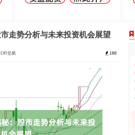
股市走势分析与未来投资机会展望
杠杆交易
188