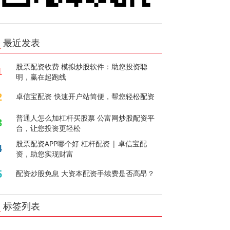
最近发表
股票配资收费 模拟炒股软件：助您投资聪
1
明，赢在起跑线
2
卓信宝配资 快速开户站简便，帮您轻松配资
普通人怎么加杠杆买股票 公富网炒股配资平
3
台，让您投资更轻松
股票配资APP哪个好 杠杆配资 | 卓信宝配
4
资，助您实现财富
5
配资炒股免息 大资本配资手续费是否高昂？
标签列表