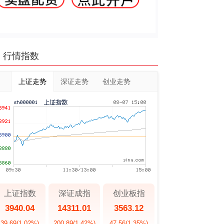
行情指数
上证走势
深证走势
创业走势
上证指数
深证成指
创业板指
3940.04
14311.01
3563.12
39.69
(1.02%)
200.89
(1.42%)
47.56
(1.35%)