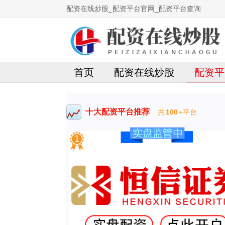
配资在线炒股_配资平台官网_配资平台查询
首页
配资在线炒股
配资平
十大配资平台推荐
共
100
+平台