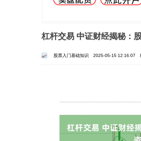
杠杆交易 中证财经揭秘：
股票入门基础知识
2025-05-15 12:16:07