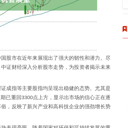
中国股市在近年来展现出了强大的韧性和潜力。尽
。中证财经深入分析股市走势，为投资者揭示未来
深证成指等主要股指均呈现出稳健的态势。尤其是
期已重回3300点上方，显示出市场的信心正在逐
不俗，反映了新兴产业和高科技企业的强劲增长势
板块表现亮眼。随着国家对环保和可持续发展的重