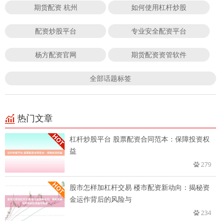
期货配资 杭州
如何使用杠杆炒股
配资炒股平台
专业安全配资平台
杨方配资官网
期货配资资管软件
全部话题标签
热门文章
杠杆炒股平台 股票配资合同范本：保障投资权
益
279
股市怎样加杠杆交易 楼市配资新动向：揭秘资
金运作背后的风险与
234