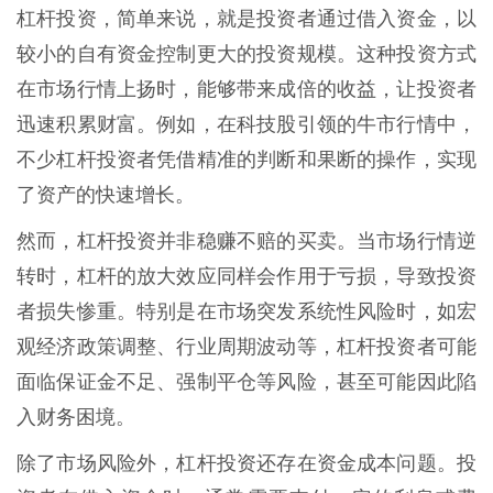
杠杆投资，简单来说，就是投资者通过借入资金，以
较小的自有资金控制更大的投资规模。这种投资方式
在市场行情上扬时，能够带来成倍的收益，让投资者
迅速积累财富。例如，在科技股引领的牛市行情中，
不少杠杆投资者凭借精准的判断和果断的操作，实现
了资产的快速增长。
然而，杠杆投资并非稳赚不赔的买卖。当市场行情逆
转时，杠杆的放大效应同样会作用于亏损，导致投资
者损失惨重。特别是在市场突发系统性风险时，如宏
观经济政策调整、行业周期波动等，杠杆投资者可能
面临保证金不足、强制平仓等风险，甚至可能因此陷
入财务困境。
除了市场风险外，杠杆投资还存在资金成本问题。投