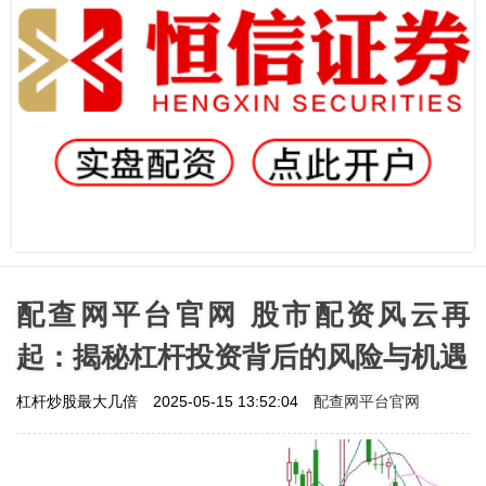
配查网平台官网 股市配资风云再
起：揭秘杠杆投资背后的风险与机遇
配查网平台官网
杠杆炒股最大几倍
2025-05-15 13:52:04