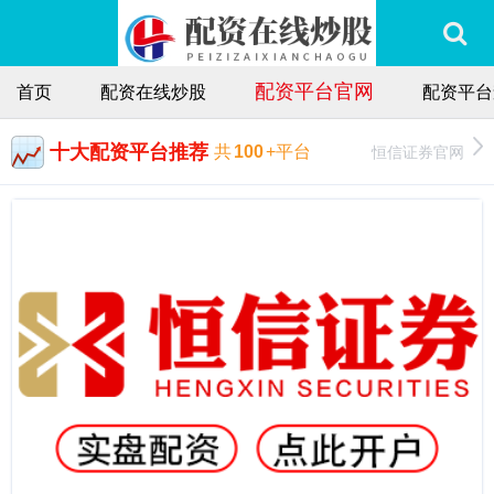
配资平台官网
首页
配资在线炒股
配资平台
十大配资平台推荐
恒信证券官网
共
100
+平台