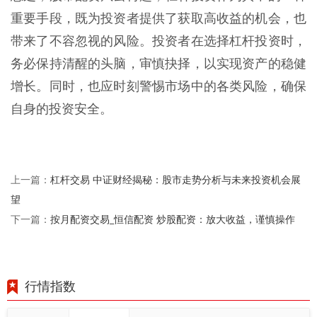
重要手段，既为投资者提供了获取高收益的机会，也
带来了不容忽视的风险。投资者在选择杠杆投资时，
务必保持清醒的头脑，审慎抉择，以实现资产的稳健
增长。同时，也应时刻警惕市场中的各类风险，确保
自身的投资安全。
杠杆交易 中证财经揭秘：股市走势分析与未来投资机会展
上一篇：
望
按月配资交易_恒信配资 炒股配资：放大收益，谨慎操作
下一篇：
行情指数