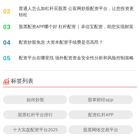
普通人怎么加杠杆买股票 公富网炒股配资平台，让您投资更
02
轻松
03
股票配资APP哪个好 杠杆配资 | 卓信宝配资，助您实现财富
04
配资炒股免息 大资本配资手续费是否高昂？
05
配资平台在哪里找 场外配资资金安全性分析和风险控制策略
标签列表
如何炒股
股掌财经app
股票杠杆平台排行
配资杠杆APP
十大实盘配资平台2025
股票网络交易平台