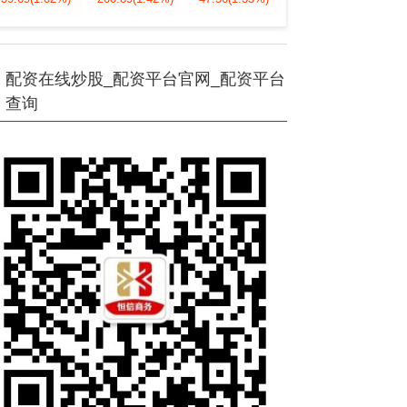
配资在线炒股_配资平台官网_配资平台
查询