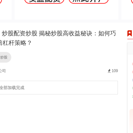
炒股配资炒股 揭秘炒股高收益秘诀：如何巧
倍杠杆策略？
资炒股
公司
109
全部加载完成