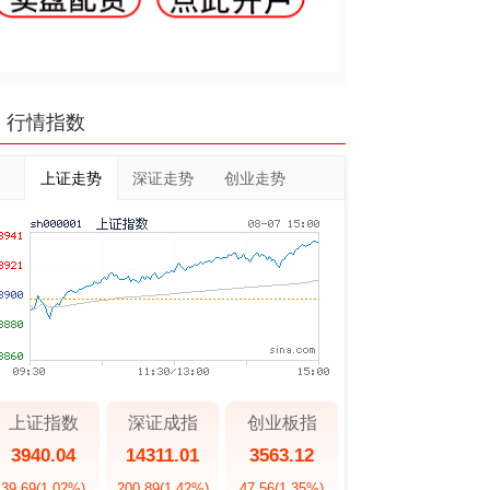
行情指数
上证走势
深证走势
创业走势
上证指数
深证成指
创业板指
3940.04
14311.01
3563.12
39.69
(1.02%)
200.89
(1.42%)
47.56
(1.35%)