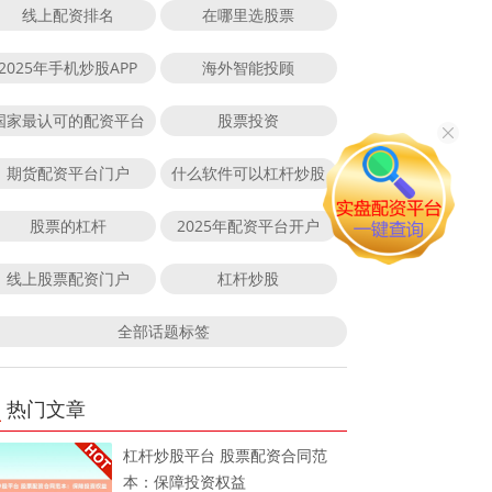
线上配资排名
在哪里选股票
2025年手机炒股APP
海外智能投顾
国家最认可的配资平台
股票投资
期货配资平台门户
什么软件可以杠杆炒股
股票的杠杆
2025年配资平台开户
线上股票配资门户
杠杆炒股
全部话题标签
热门文章
杠杆炒股平台 股票配资合同范
本：保障投资权益