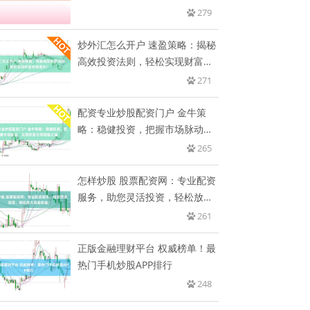
279
炒外汇怎么开户 速盈策略：揭秘
高效投资法则，轻松实现财富快
速
271
配资专业炒股配资门户 金牛策
略：稳健投资，把握市场脉动，
实现
265
怎样炒股 股票配资网：专业配资
服务，助您灵活投资，轻松放大
资
261
正版金融理财平台 权威榜单！最
热门手机炒股APP排行
248