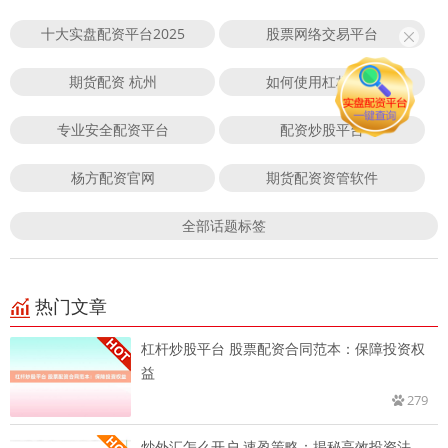
十大实盘配资平台2025
股票网络交易平台
期货配资 杭州
如何使用杠杆炒股
专业安全配资平台
配资炒股平台
杨方配资官网
期货配资资管软件
全部话题标签
热门文章
杠杆炒股平台 股票配资合同范本：保障投资权
益
279
炒外汇怎么开户 速盈策略：揭秘高效投资法