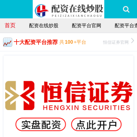
首页
配资在线炒股
配资平台官网
配资平台
十大配资平台推荐
恒信证券官网
共
100
+平台