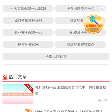
十大实盘配资平台2025
股票网络交易平台
如何使用杠杆炒股
期货配资 杭州
专业安全配资平台
配资炒股平台
杨方配资官网
期货配资资管软件
全部话题标签
热门文章
杠杆炒股平台 股票配资合同范本：保障投资权
益
279
炒外汇怎么开户 速盈策略：揭秘高效投资法