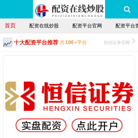
首页
配资在线炒股
配资平台官网
配资平台
十大配资平台推荐
恒信证券官网
共
100
+平台