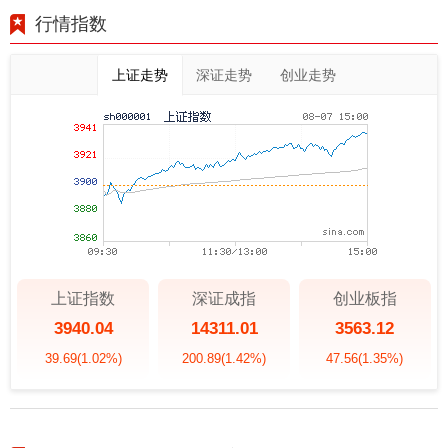
行情指数
上证走势
深证走势
创业走势
上证指数
深证成指
创业板指
3940.04
14311.01
3563.12
39.69
(1.02%)
200.89
(1.42%)
47.56
(1.35%)