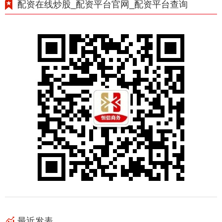
配资在线炒股_配资平台官网_配资平台查询
最近发表