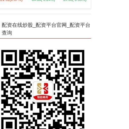
配资在线炒股_配资平台官网_配资平台
查询