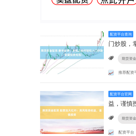
配资平台查询
门炒股，
期货资
推荐配资
配资平台官网
益，谨慎
期货资
配资平台