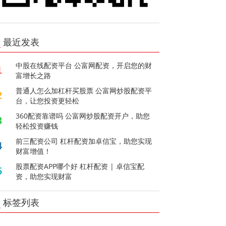
最近发表
中股在线配资平台 公富网配资，开启您的财
1
富增长之路
普通人怎么加杠杆买股票 公富网炒股配资平
2
台，让您投资更轻松
360配资靠谱吗 公富网炒股配资开户，助您
3
轻松投资赚钱
前三配资公司 杠杆配资加卓信宝，助您实现
4
财富增值！
股票配资APP哪个好 杠杆配资 | 卓信宝配
5
资，助您实现财富
标签列表