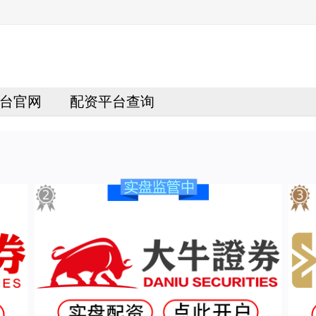
台官网
配资平台查询