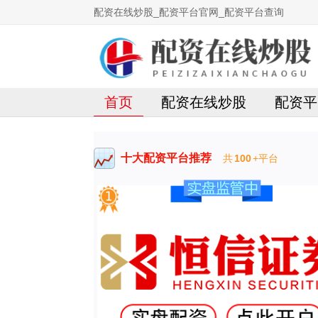
配资在线炒股_配资平台官网_配资平台查询
首页
配资在线炒股
配资平
十大配资平台推荐
共
100
+平台