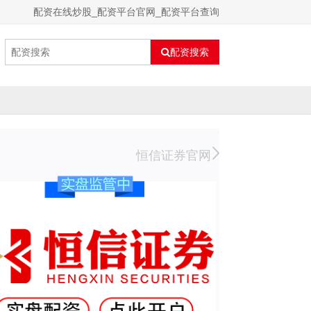
配资在线炒股_配资平台官网_配资平台查询
配资搜索
恒信证券官网