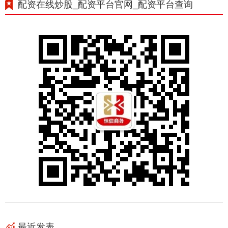
配资在线炒股_配资平台官网_配资平台查询
最近发表