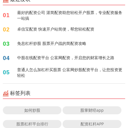
最好的配资公司 湛简配资助您轻松开户股票，专业配资服务
01
一站搞
02
卓信宝配资 快速开户站简便，帮您轻松配资
03
免息杠杆炒股 股票开户战的简配资攻略
04
中股在线配资平台 公富网配资，开启您的财富增长之路
普通人怎么加杠杆买股票 公富网炒股配资平台，让您投资更
05
轻松
标签列表
如何炒股
股掌财经app
股票杠杆平台排行
配资杠杆APP