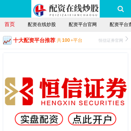
首页
配资在线炒股
配资平台官网
配资平台
十大配资平台推荐
恒信证券官网
共
100
+平台