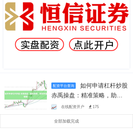
如何申请杠杆炒股
配资平台查询
赤禹操盘：精准策略，助您
财富增值！
在线配资开户
175
全部加载完成