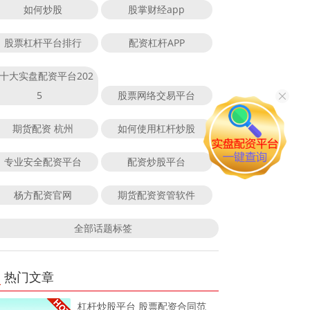
如何炒股
股掌财经app
股票杠杆平台排行
配资杠杆APP
十大实盘配资平台202
5
股票网络交易平台
期货配资 杭州
如何使用杠杆炒股
专业安全配资平台
配资炒股平台
杨方配资官网
期货配资资管软件
全部话题标签
热门文章
杠杆炒股平台 股票配资合同范