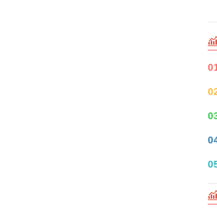
0
0
0
0
0