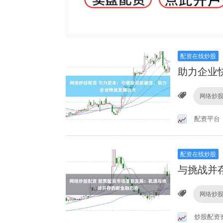
配资在线炒股
助力企业
网络炒
配资平台
配资在线炒股
与挑战并
网络炒
炒股配资