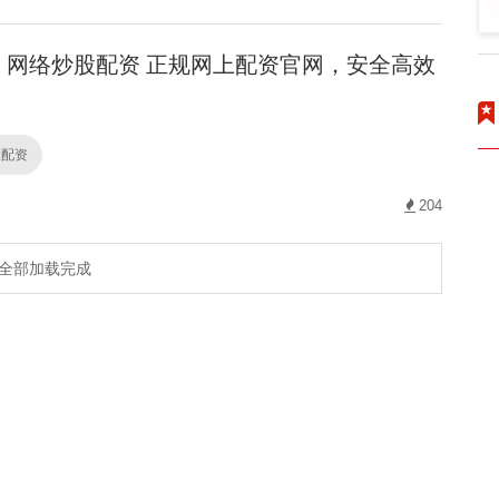
网络炒股配资 正规网上配资官网，安全高效
股配资
204
全部加载完成