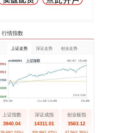
行情指数
上证走势
深证走势
创业走势
上证指数
深证成指
创业板指
3940.04
14311.01
3563.12
39.69
(1.02%)
200.89
(1.42%)
47.56
(1.35%)