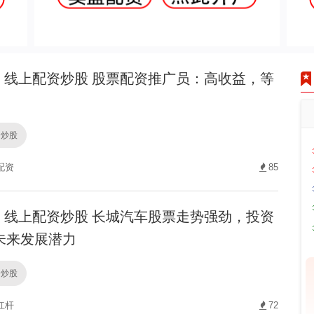
线上配资炒股 股票配资推广员：高收益，等
资炒股
配资
85
线上配资炒股 长城汽车股票走势强劲，投资
未来发展潜力
资炒股
杠杆
72