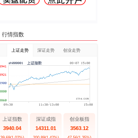
行情指数
上证走势
深证走势
创业走势
上证指数
深证成指
创业板指
3940.04
14311.01
3563.12
39.69
(1.02%)
200.89
(1.42%)
47.56
(1.35%)