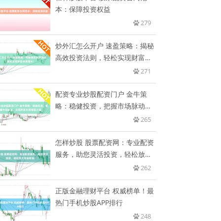
本：保障投资权益
279
炒外汇怎么开户 速盈策略：揭秘
高效投资法则，轻松实现财富快
速
271
配资专业炒股配资门户 金牛策
略：稳健投资，把握市场脉动，
实现
265
怎样炒股 股票配资网：专业配资
服务，助您灵活投资，轻松放大
资
262
正版金融理财平台 权威榜单！最
热门手机炒股APP排行
248