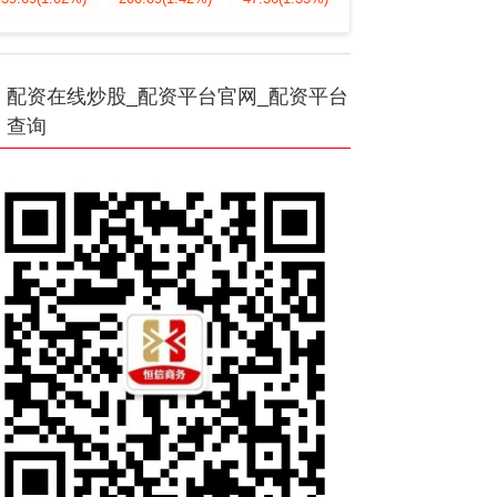
配资在线炒股_配资平台官网_配资平台
查询