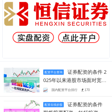
证券配资的条件 2
配资平台查询
025年以来港股市场面对宽幅
震荡周期的市场环境中配资
国内配资平台排行
170
风险控
证券配资的条件
配资在线炒股