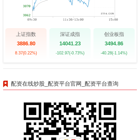
上证指数
深证成指
创业板指
3886.80
14041.23
3494.86
8.37
(0.22%)
-102.97
(-0.73%)
-40.28
(-1.14%)
配资在线炒股_配资平台官网_配资平台查询