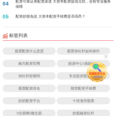
配资可靠证券配资渠道 大资本配资提现无忧，全程专业服务
04
保障
05
配资炒股免息 大资本配资手续费是否高昂？
标签列表
股票配资什么意思
股票加杠杆如何操作
杨方配资官网
皓鼎中心/鼎皓运网
加杠杆炒股吗
专业提供股票配资
股票配资排名
期货配资手续费
好的配资平台
十倍涨停股票
V交易网/微交易
炒股融资杠杆