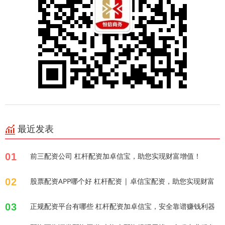
最近发表
01
前三配资公司 杠杆配资加卓信宝，助您实现财富增值！
02
股票配资APP哪个好 杠杆配资 | 卓信宝配资，助您实现财富
03
正规配资平台有哪些 杠杆配资加卓信宝，安全靠谱赚钱利器