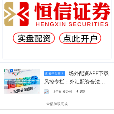
场外配资APP下载
配资平台查询
风控专栏：外汇配资合法嘛
在短期交易逻辑占优的市场
证券配资公司
100
阶段里的资金
全部加载完成